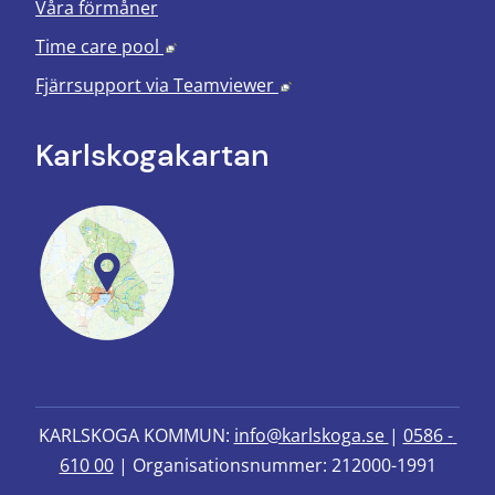
Våra förmåner
Länk till annan webbplats, öppnas i nyt
Time care pool
Länk till annan webbplats
Fjärrsupport via
Teamviewer
Karlskoga­kartan
KARLSKOGA KOMMUN: 
info@karlskoga.se 
| 
0586 - 
610 00
 | Organisationsnummer: 212000-1991