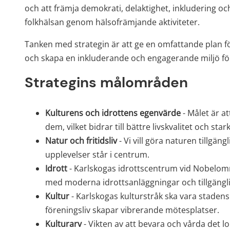
och att främja demokrati, delaktighet, inkludering och 
folkhälsan genom hälsofrämjande aktiviteter.
Tanken med strategin är att ge en omfattande plan för
och skapa en inkluderande och engagerande miljö för
Strategins målområden
Kulturens och idrottens egenvärde
 - Målet är a
dem, vilket bidrar till bättre livskvalitet och s
Natur och fritidsliv
 - Vi vill göra naturen tillgä
upplevelser står i centrum.
Idrott
 - Karlskogas idrottscentrum vid Nobelområ
med moderna idrottsanläggningar och tillgäng
Kultur
 - Karlskogas kulturstråk ska vara stadens 
föreningsliv skapar vibrerande mötesplatser.
Kulturarv
 - Vikten av att bevara och vårda det l