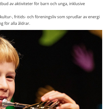
tbud av aktiviteter för barn och unga, inklusive 
t kultur-, fritids- och föreningsliv som sprudlar av energi 
för alla åldrar.