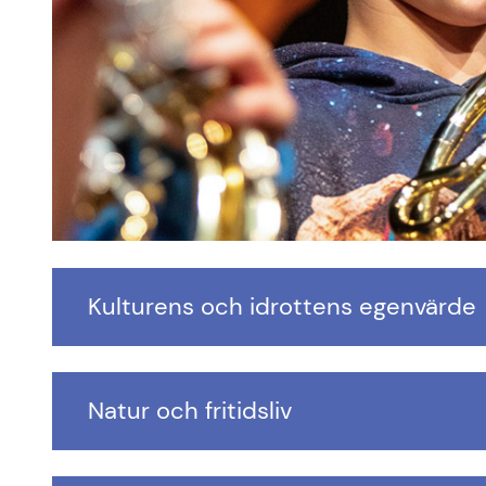
Kulturens och idrottens egenvärde
Natur och fritidsliv