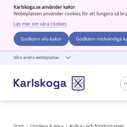
Karlskoga.se använder kakor
Webbplatsen använder cookies för att fungera så bra s
Läs mer om våra cookies
Godkänn alla kakor
Godkänn nödvändiga k
Gå till innehåll
Våra andra webbplatser
Hej!
Vad
söker
du?
Start
/
Uppleva & göra
/
Kultur- och fritidsstrategi