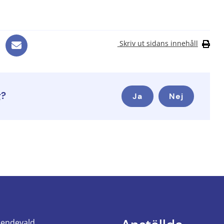
Skriv ut sidans innehåll
g?
Ja
Nej
oendevald