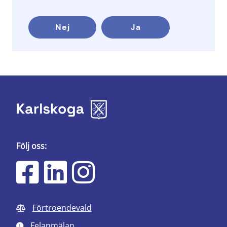
Nej
Ja
Följ oss:
Förtroendevald
Felanmälan