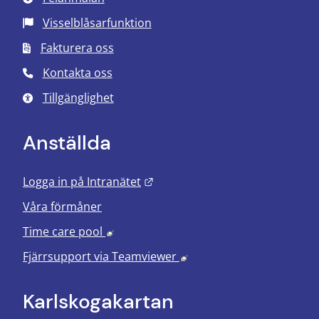
Visselblåsarfunktion
Fakturera oss
Kontakta oss
Tillgänglighet
Anställda
Länk till annan webbplats.
Logga in på Intranätet
Våra förmåner
Länk till annan webbplats, öppnas i nyt
Time care pool
Länk till annan webbplats
Fjärrsupport via
Teamviewer
Karlskoga­kartan