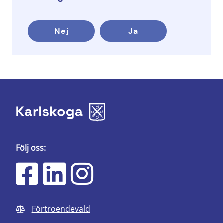
Nej
Ja
Följ oss:
Förtroendevald