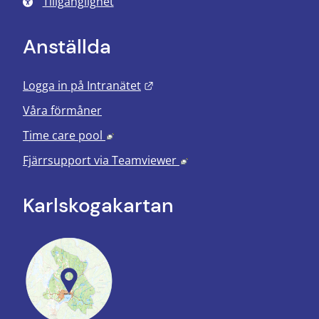
Tillgänglighet
Anställda
Länk till annan webbplats.
Logga in på Intranätet
Våra förmåner
Länk till annan webbplats, öppnas i nyt
Time care pool
Länk till annan webbplats
Fjärrsupport via
Teamviewer
Karlskoga­kartan