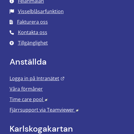
Felanmälan
Visselblåsarfunktion
Fakturera oss
Kontakta oss
Tillgänglighet
Anställda
Länk till annan webbplats.
Logga in på Intranätet
Våra förmåner
Länk till annan webbplats, öppnas i nyt
Time care pool
Länk till annan webbplats
Fjärrsupport via
Teamviewer
Karlskoga­kartan