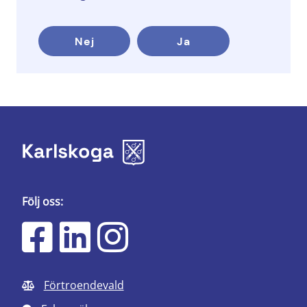
Nej
Ja
Följ oss:
Förtroendevald