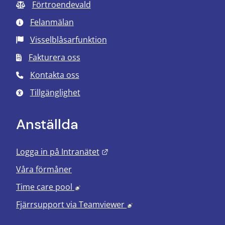
Förtroendevald
Felanmälan
Visselblåsarfunktion
Fakturera oss
Kontakta oss
Tillgänglighet
Anställda
Länk till annan webbplats.
Logga in på Intranätet
Våra förmåner
Länk till annan webbplats, öppnas i nyt
Time care pool
Länk till annan webbplats
Fjärrsupport via
Teamviewer