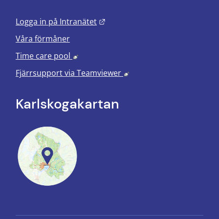
Länk till annan webbplats.
Logga in på Intranätet
Våra förmåner
Länk till annan webbplats, öppnas i nyt
Time care pool
Länk till annan webbplats
Fjärrsupport via
Teamviewer
Karlskoga­kartan