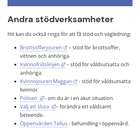
Andra stödverksamheter
Hit kan du också ringa för att få stöd och vägledning:
Länk till annan webbplats.
Brottsofferjouren
 – stöd för brottsoffer, 
vittnen och anhöriga.
Länk till annan webbplats, öppna
Kvinnofridslinjen
 – stöd för våldsutsatta och 
anhöriga.
Länk till annan webbplats.
Kvinnojouren Maggan
 - stöd för våldsutsatta 
kvinnor.
Länk till annan webbplats, öppnas i nytt 
Polisen 
– om du är i en akut situation.
Länk till annan webbplats, öppnas i 
Välj att sluta 
– förändra ett våldsamt 
beteende.
Öppenvården Tellus
 - behandling i öppenvård.