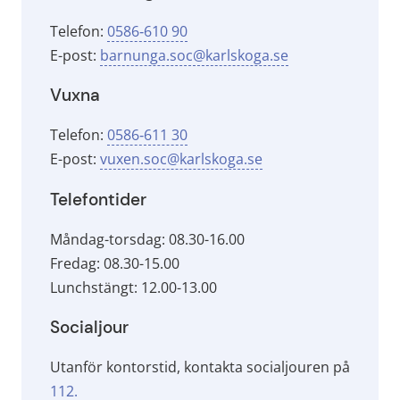
Telefon: 
0586‑610 90
E-post: 
barnunga.soc@karlskoga.se
Vuxna
Telefon: 
0586‑611 30
E-post: 
vuxen.soc@karlskoga.se
Telefontider
Måndag-torsdag: 08.30-16.00
Fredag: 08.30-15.00
Lunchstängt: 12.00-13.00
Socialjour
Utanför kontorstid, kontakta socialjouren på 
112.