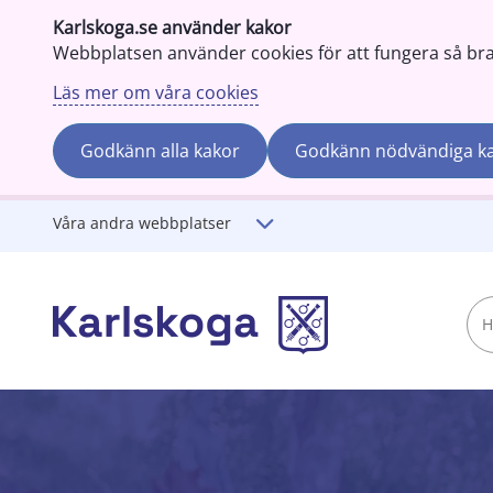
Karlskoga.se använder kakor
Webbplatsen använder cookies för att fungera så bra s
Läs mer om våra cookies
Godkänn alla kakor
Godkänn nödvändiga k
Gå till innehåll
Våra andra webbplatser
Hej!
Vad
söker
du?