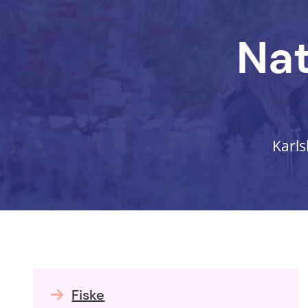
Nat
Karl
Fiske