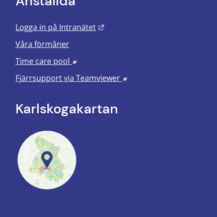
Anställda
Länk till annan webbplats.
Logga in på Intranätet
Våra förmåner
Länk till annan webbplats, öppnas i nyt
Time care pool
Länk till annan webbplats
Fjärrsupport via
Teamviewer
Karlskoga­kartan