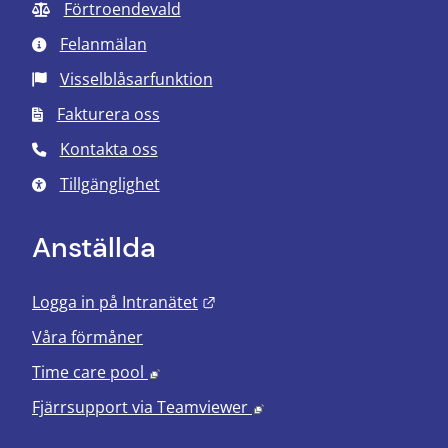
Förtroendevald
Felanmälan
Visselblåsarfunktion
Fakturera oss
Kontakta oss
Tillgänglighet
Anställda
Länk till annan webbplats.
Logga in på Intranätet
Våra förmåner
Länk till annan webbplats, öppnas i nyt
Time care pool
Länk till annan webbplats
Fjärrsupport via
Teamviewer