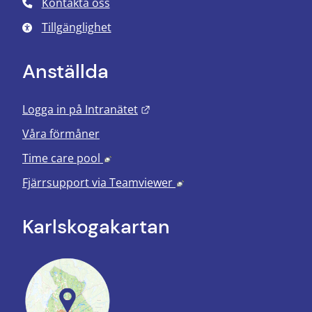
Kontakta oss
Tillgänglighet
Anställda
Länk till annan webbplats.
Logga in på Intranätet
Våra förmåner
Länk till annan webbplats, öppnas i nyt
Time care pool
Länk till annan webbplats
Fjärrsupport via
Teamviewer
Karlskoga­kartan