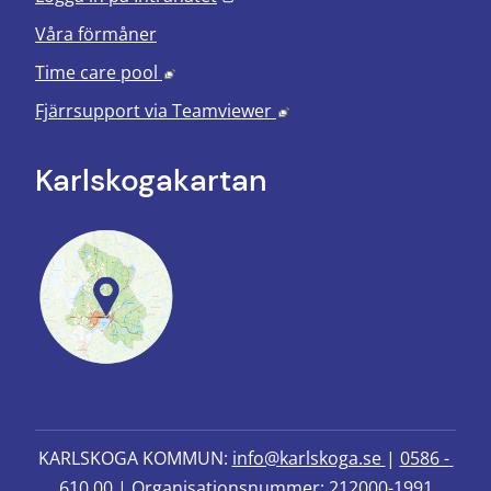
Våra förmåner
Länk till annan webbplats, öppnas i nyt
Time care pool
Länk till annan webbplats
Fjärrsupport via
Teamviewer
Karlskoga­kartan
KARLSKOGA KOMMUN: 
info@karlskoga.se 
| 
0586 - 
610 00
 | Organisationsnummer: 212000-1991