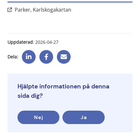
Länk till annan webbplats, öp
Parker, Karlskogakartan
Uppdaterad
: 
2026-04-27
Dela:
Hjälpte informationen på denna
sida dig?
Nej
Ja