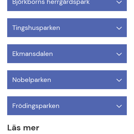
Björkborns herrgårdspark
Tingshusparken
Ekmansdalen
Nobelparken
Frödingsparken
Läs mer