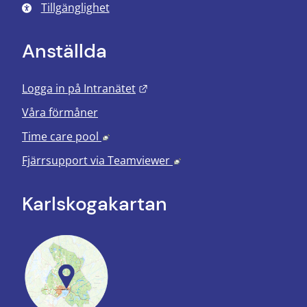
Tillgänglighet
Anställda
Länk till annan webbplats.
Logga in på Intranätet
Våra förmåner
Länk till annan webbplats, öppnas i nyt
Time care pool
Länk till annan webbplats
Fjärrsupport via
Teamviewer
Karlskoga­kartan