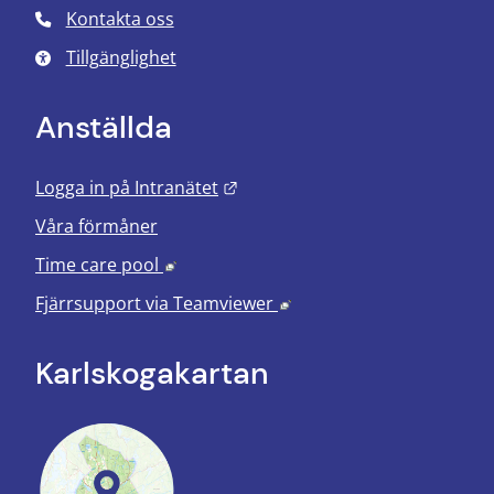
Kontakta oss
Tillgänglighet
Anställda
Länk till annan webbplats.
Logga in på Intranätet
Våra förmåner
Länk till annan webbplats, öppnas i nyt
Time care pool
Länk till annan webbplats
Fjärrsupport via
Teamviewer
Karlskoga­kartan