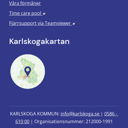
Våra förmåner
Länk till annan webbplats, öppnas i nyt
Time care pool
Länk till annan webbplats
Fjärrsupport via
Teamviewer
Karlskoga­kartan
KARLSKOGA KOMMUN: 
info@karlskoga.se 
| 
0586 - 
610 00
 | Organisationsnummer: 212000-1991