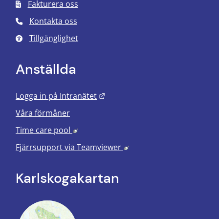
Fakturera oss
Kontakta oss
Tillgänglighet
Anställda
Länk till annan webbplats.
Logga in på Intranätet
Våra förmåner
Länk till annan webbplats, öppnas i nyt
Time care pool
Länk till annan webbplats
Fjärrsupport via
Teamviewer
Karlskoga­kartan