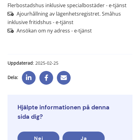
Länk 
Flerbostadshus inklusive specialbostäder - e-tjänst
Ajourhållning av lägenhetsregistret. Småhus
Länk till annan webbplats, öp
inklusive fritidshus - e-tjänst
Länk till annan webbp
Ansökan om ny adress - e-tjänst
Uppdaterad
: 
2025-02-25
Dela:
Hjälpte informationen på denna
sida dig?
Nej
Ja