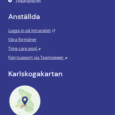
Tillgänglighet
Anställda
Länk till annan webbplats.
Logga in på Intranätet
Våra förmåner
Länk till annan webbplats, öppnas i nyt
Time care pool
Länk till annan webbplats
Fjärrsupport via
Teamviewer
Karlskoga­kartan