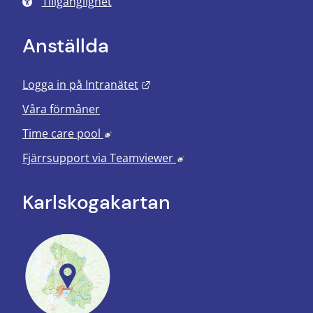
Tillgänglighet
Anställda
Länk till annan webbplats.
Logga in på Intranätet
Våra förmåner
Länk till annan webbplats, öppnas i nyt
Time care pool
Länk till annan webbplats
Fjärrsupport via
Teamviewer
Karlskoga­kartan