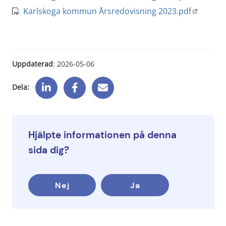
Öppnas i 
Karlskoga kommun Årsredovisning 2023.pdf
pdf
Uppdaterad
: 
2026-05-06
Dela:
Hjälpte informationen på denna
sida dig?
Nej
Ja