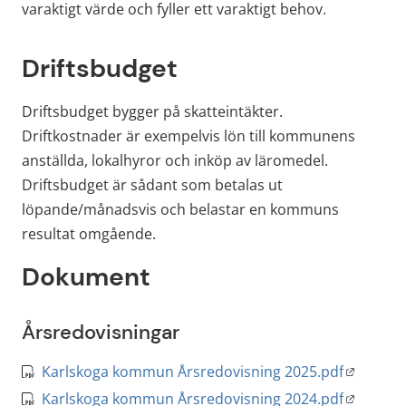
varaktigt värde och fyller ett varaktigt behov.
Driftsbudget
Driftsbudget bygger på skatteintäkter. 
Driftkostnader är exempelvis lön till kommunens 
anställda, lokalhyror och inköp av läromedel. 
Driftsbudget är sådant som betalas ut 
löpande/månadsvis och belastar en kommuns 
resultat omgående.
Dokument
Årsredovisningar
Öppnas i 
Karlskoga kommun Årsredovisning 2025.pdf
pdf
Öppnas i 
Karlskoga kommun Årsredovisning 2024.pdf
pdf