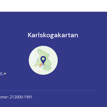
Karlskoga­kartan
k till annan webbplats.
annan webbplats, öppnas i nytt fönster.
Länk till annan webbplats, öppnas i nytt fönster.
er
mmer: 212000-1991