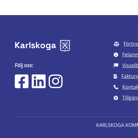
Förtr
Felan
Följ oss:
Vissel
Faktur
Kontak
Tillgän
KARLSKOGA KOM