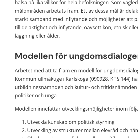
hälsa på lika villkor för hela befolkningen. Som vägled
målområden arbetats fram. Ett av dessa mål är delakti
starkt samband med inflytande och möjligheter att på
till delaktighet och inflytande, oavsett kön, etnisk elle
läggning eller ålder.
Modellen för ungdomsdialoge
Arbetet med att ta fram en modell för ungdomsdial
Kommunfullmäktige i Karlskoga (090928, KF § 144) ha
utbildningsnämnden och kultur- och fritidsnämnden a
politiker och unga.
Modellen innefattar utvecklingsmöjligheter inom föl
Utveckla kunskap om politisk styrning
Utveckling av strukturer mellan elevråd och n