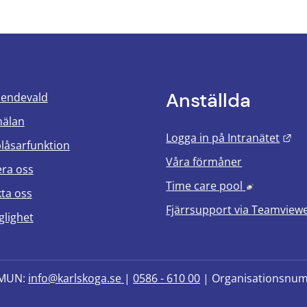
Anställda
oendevald
mälan
Län
Logga in på Intranätet
blåsarfunktion
Våra förmåner
era oss
Länk till 
Time care pool
ta oss
Fjärrsupport via
Teamview
glighet
MUN: 
info@karlskoga.se 
| 
0586 - 610 00
 | Organisationsnu