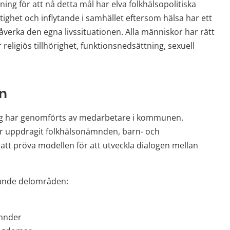
ning för att nå detta mål har elva folkhälsopolitiska 
ghet och inflytande i samhället eftersom hälsa har ett 
verka den egna livssituationen. Alla människor har rätt 
r religiös tillhörighet, funktionsnedsättning, sexuell 
n
og har genomförts av medarbetare i kommunen. 
r uppdragit folkhälsonämnden, barn- och 
tt pröva modellen för att utveckla dialogen mellan 
jande delområden:
ämnder