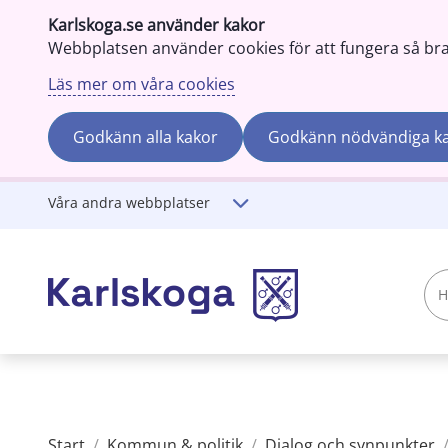
Karlskoga.se använder kakor
Webbplatsen använder cookies för att fungera så bra s
Läs mer om våra cookies
Godkänn alla kakor
Godkänn nödvändiga k
Gå till innehåll
Våra andra webbplatser
Hej!
Vad
söker
du?
Start
/
Kommun & politik
/
Dialog och synpunkter