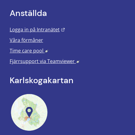
Anställda
Länk till annan webbplats.
Logga in på Intranätet
Våra förmåner
Länk till annan webbplats, öppnas i nyt
Time care pool
Länk till annan webbplats
Fjärrsupport via
Teamviewer
Karlskoga­kartan