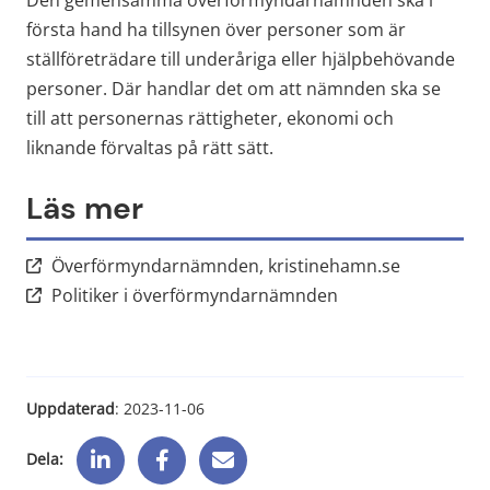
Den gemensamma överförmyndarnämnden ska i 
första hand ha tillsynen över personer som är 
ställföreträdare till underåriga eller hjälpbehövande 
personer. Där handlar det om att nämnden ska se 
till att personernas rättigheter, ekonomi och 
liknande förvaltas på rätt sätt.
Läs mer
Länk till a
Överförmyndarnämnden, kristinehamn.se
Länk till annan web
Politiker i överförmyndarnämnden
Uppdaterad
: 
2023-11-06
Dela: