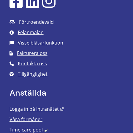
Förtroendevald
Felanmälan
Visselblåsarfunktion
Fakturera oss
Kontakta oss
Tillgänglighet
Anställda
Länk till annan webbplats.
Logga in på Intranätet
Våra förmåner
Länk till annan webbplats, öppnas i nyt
Time care pool