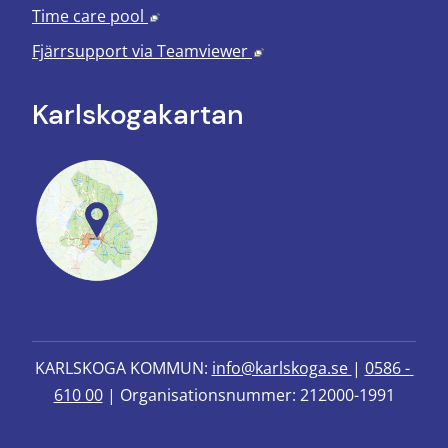
Länk till annan webbplats, öppnas i nyt
Time care pool
Länk till annan webbplats
Fjärrsupport via
Teamviewer
Karlskoga­kartan
KARLSKOGA KOMMUN: 
info@karlskoga.se 
| 
0586 - 
610 00
 | Organisationsnummer: 212000-1991