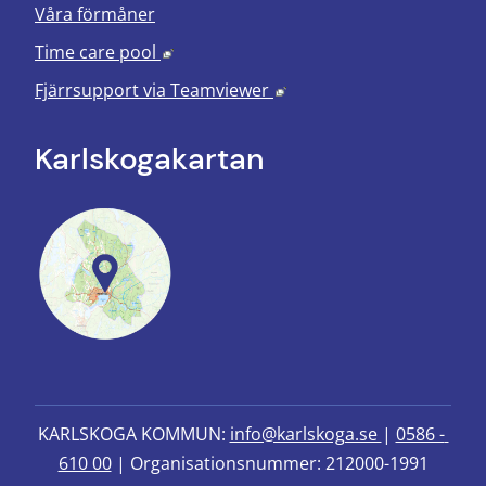
Våra förmåner
Länk till annan webbplats, öppnas i nyt
Time care pool
Länk till annan webbplats
Fjärrsupport via
Teamviewer
Karlskoga­kartan
KARLSKOGA KOMMUN: 
info@karlskoga.se 
| 
0586 - 
610 00
 | Organisationsnummer: 212000-1991