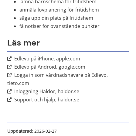
lämna barnschema för fritidshem
anmäla lovplanering för fritidshem
säga upp din plats på fritidshem
få notiser för ovanstående punkter
Läs mer
Länk till annan webbplat
Edlevo på iPhone, apple.com
Länk till annan webbpl
Edlevo på Android, google.com
Logga in som vårdnadshavare på Edlevo,
Länk till annan webbplats.
tieto.com
Länk till annan webbplats
Inloggning Haldor, haldor.se
Länk till annan webbplats
Support och hjälp, haldor.se
Uppdaterad
: 
2026-02-27