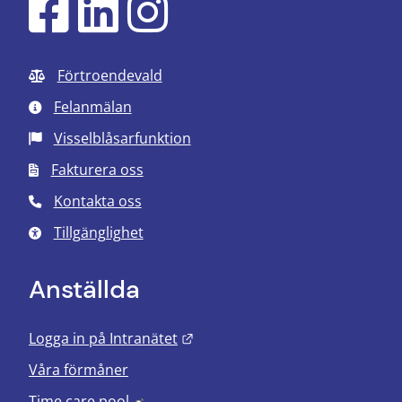
Förtroendevald
Felanmälan
Visselblåsarfunktion
Fakturera oss
Kontakta oss
Tillgänglighet
Anställda
Länk till annan webbplats.
Logga in på Intranätet
Våra förmåner
Länk till annan webbplats, öppnas i nyt
Time care pool