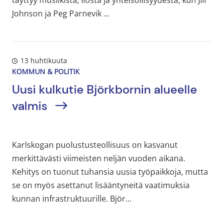
täyttyy musiikista, ilosta ja yhteisöllisyydestä, kun Jill
Johnson ja Peg Parnevik ...
13 huhtikuuta
KOMMUN & POLITIK
Uusi kulkutie Björkbornin alueelle
valmis
Karlskogan puolustusteollisuus on kasvanut
merkittävästi viimeisten neljän vuoden aikana.
Kehitys on tuonut tuhansia uusia työpaikkoja, mutta
se on myös asettanut lisääntyneitä vaatimuksia
kunnan infrastruktuurille. Björ...