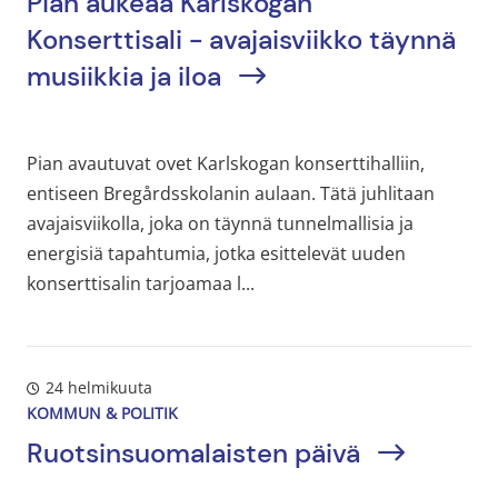
Pian aukeaa Karlskogan
Konserttisali - avajaisviikko täynnä
musiikkia ja iloa
Pian avautuvat ovet Karlskogan konserttihalliin,
entiseen Bregårdsskolanin aulaan. Tätä juhlitaan
avajaisviikolla, joka on täynnä tunnelmallisia ja
energisiä tapahtumia, jotka esittelevät uuden
konserttisalin tarjoamaa l...
24 helmikuuta
KOMMUN & POLITIK
Ruotsinsuomalaisten päivä