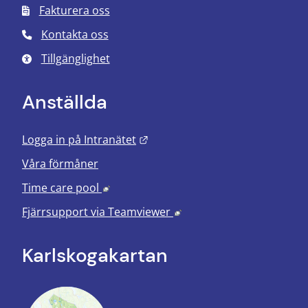
Fakturera oss
Kontakta oss
Tillgänglighet
Anställda
Länk till annan webbplats.
Logga in på Intranätet
Våra förmåner
Länk till annan webbplats, öppnas i nyt
Time care pool
Länk till annan webbplats
Fjärrsupport via
Teamviewer
Karlskoga­kartan