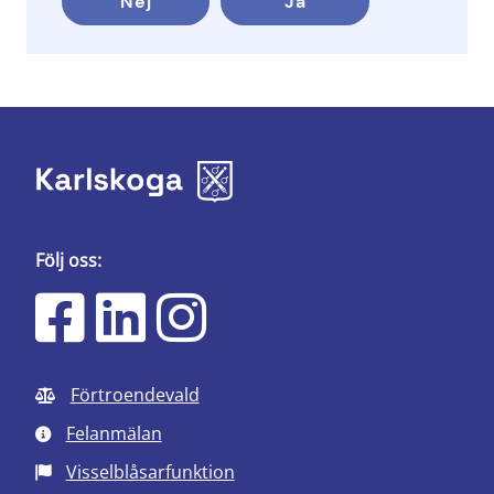
Nej
Ja
Följ oss:
Förtroendevald
Felanmälan
Visselblåsarfunktion