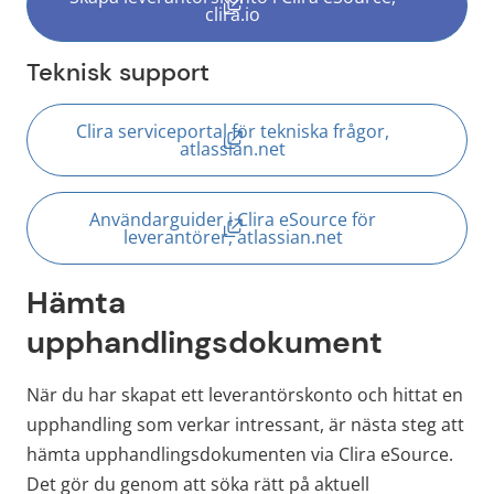
(länk till annan webbplats, öppn
clira.io
Teknisk support
Clira serviceportal för tekniska frågor,
(länk till annan webbplats, öppn
atlassian.net
Användarguider i Clira eSource för
(länk till annan webbplats, öppn
leverantörer, atlassian.net
Hämta 
upphandlingsdokument
När du har skapat ett leverantörskonto och hittat en 
upphandling som verkar intressant, är nästa steg att 
hämta upphandlingsdokumenten via Clira eSource. 
Det gör du genom att söka rätt på aktuell 