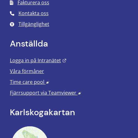
Fakturera oss
Kontakta oss
Tillgänglighet
Anställda
Länk till annan webbplats.
Logga in på Intranätet
Våra förmåner
Länk till annan webbplats, öppnas i nyt
Time care pool
Länk till annan webbplats
Fjärrsupport via
Teamviewer
Karlskoga­kartan