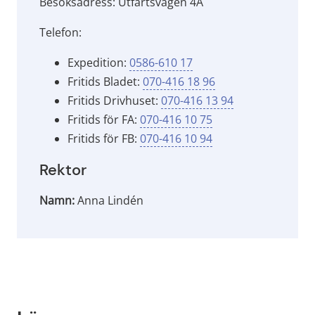
Besöksadress: Utfartsvägen 4A
Telefon:
Expedition: 
0586-610 17
Fritids Bladet: 
070-416 18 96
Fritids Drivhuset: 
070-416 13 94
Fritids för FA: 
070-416 10 75
Fritids för FB: 
070-416 10 94
Rektor
Namn:
Anna Lindén