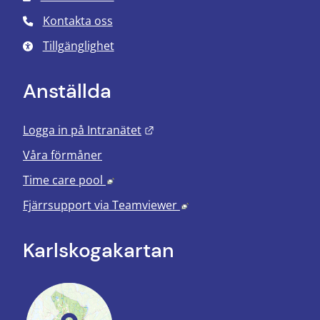
Kontakta oss
Tillgänglighet
Anställda
Länk till annan webbplats.
Logga in på Intranätet
Våra förmåner
Länk till annan webbplats, öppnas i nyt
Time care pool
Länk till annan webbplats
Fjärrsupport via
Teamviewer
Karlskoga­kartan