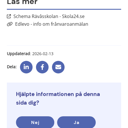
Läs mer
Länk till annan webb
Schema Rävåsskolan - Skola24.se
Edlevo - info om frånvaroanmälan
Uppdaterad
: 
2026-02-13
Dela:
Hjälpte informationen på denna
sida dig?
Nej
Ja