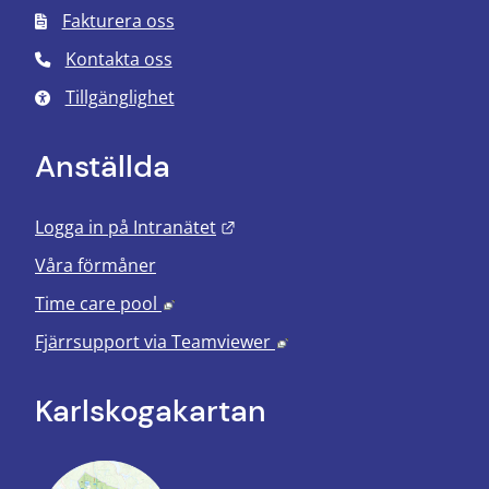
Fakturera oss
Kontakta oss
Tillgänglighet
Anställda
Länk till annan webbplats.
Logga in på Intranätet
Våra förmåner
Länk till annan webbplats, öppnas i nyt
Time care pool
Länk till annan webbplats
Fjärrsupport via
Teamviewer
Karlskoga­kartan