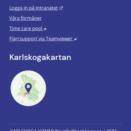
Länk till annan webbplats.
Logga in på Intranätet
Våra förmåner
Länk till annan webbplats, öppnas i nyt
Time care pool
Länk till annan webbplats
Fjärrsupport via
Teamviewer
Karlskoga­kartan