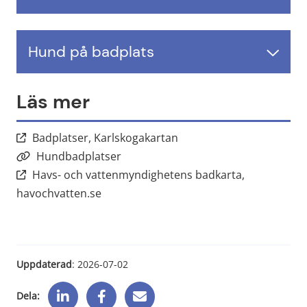
Hund på badplats
Läs mer
Länk till annan webbplats
Badplatser, Karlskogakartan
Öppnas i nytt fönster.
Hundbadplatser
Havs- och vattenmyndighetens badkarta,
Länk till annan webbplats, öppnas i nytt
havochvatten.se
Uppdaterad
: 
2026-07-02
Dela: