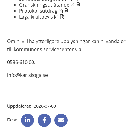
pdf, 357.5 kB, öppnas i nyt
Granskningsutlåtande
pdf, 172 kB, öppnas i nytt fönste
Protokollsutdrag
pdf, 81.9 kB, öppnas i nytt fönster
Laga kraftbevis
Om ni vill ha ytterligare upplysningar kan ni vända er 
till kommunens servicecenter via:
0586-610 00.
info@karlskoga.se
Uppdaterad
: 
2026-07-09
Dela: