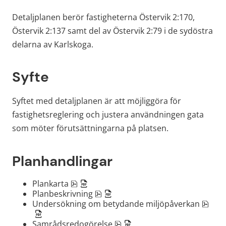
Detaljplanen berör fastigheterna Östervik 2:170, 
Östervik 2:137 samt del av Östervik 2:79 i de sydöstra 
delarna av Karlskoga.
Syfte
Syftet med detaljplanen är att möjliggöra för 
fastighetsreglering och justera användningen gata 
som möter förutsättningarna på platsen.
Planhandlingar
pdf, 372.9 kB, öppnas i nytt fönster.
Plankarta
pdf, 5 MB, öppnas i nytt fönster.
Planbeskrivning
pdf,
Undersökning om betydande miljöpåverkan
pdf, 383.2 kB, öppnas i nytt 
Samrådsredogörelse