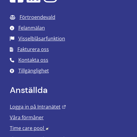
Förtroendevald
Felanmälan
Visselblåsarfunktion
Fakturera oss
Kontakta oss
Tillgänglighet
Anställda
Länk till annan webbplats.
Logga in på Intranätet
Våra förmåner
Länk till annan webbplats, öppnas i nyt
Time care pool