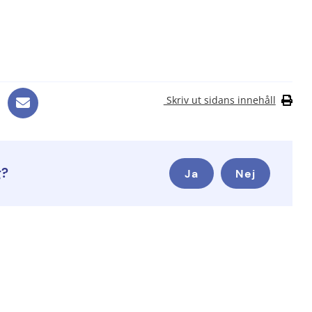
Skriv ut sidans innehåll
g?
Ja
Nej