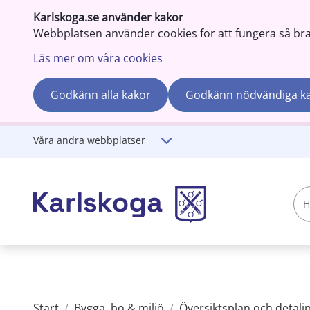
Karlskoga.se använder kakor
Webbplatsen använder cookies för att fungera så bra s
Läs mer om våra cookies
Godkänn alla kakor
Godkänn nödvändiga k
Gå till innehåll
Våra andra webbplatser
Hej!
Vad
söker
du?
Start
/
Bygga, bo & miljö
/
Översiktsplan och detalj