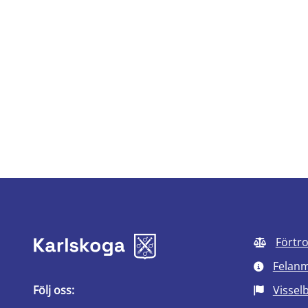
Förtr
Felan
Följ oss:
Vissel