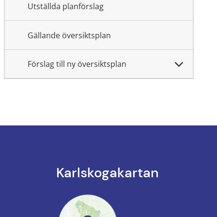
Utställda planförslag
Gällande översiktsplan
Förslag till ny översiktsplan
Karlskoga­kartan
k till annan webbplats.