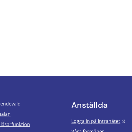
Anställda
oendevald
mälan
Län
Logga in på Intranätet
blåsarfunktion
Våra förmåner