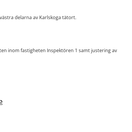
västra delarna av Karlskoga tätort.
ten inom fastigheten Inspektören 1 samt justering av 
er.
df, 198 kB, öppnas i nytt fönster.
t fönster.
tt fönster.
nster.