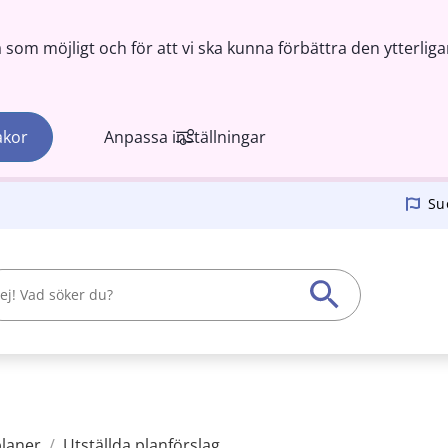
om möjligt och för att vi ska kunna förbättra den ytterliga
akor
Anpassa inställningar
Su
planer
/
Utställda planförslag