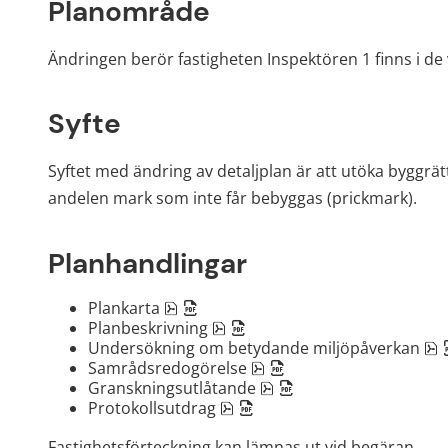
Planområde
Ändringen berör fastigheten Inspektören 1 finns i de 
Syfte
Syftet med ändring av detaljplan är att utöka byggrät
andelen mark som inte får bebyggas (prickmark).
Planhandlingar
pdf, 3.1 MB, öppnas i nytt fönster.
Plankarta
pdf, 1 MB, öppnas i nytt fönst
Planbeskrivning
p
Undersökning om betydande miljöpåverkan
pdf, 1.4 MB, öppnas i nyt
Samrådsredogörelse
pdf, 1.1 MB, öppnas i ny
Granskningsutlåtande
pdf, 168 kB, öppnas i nytt fö
Protokollsutdrag
Fastighetsförteckning kan lämnas ut vid begäran.