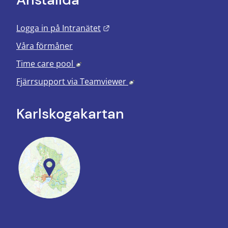
Länk till annan webbplats.
Logga in på Intranätet
Våra förmåner
Länk till annan webbplats, öppnas i nyt
Time care pool
Länk till annan webbplats
Fjärrsupport via
Teamviewer
Karlskoga­kartan