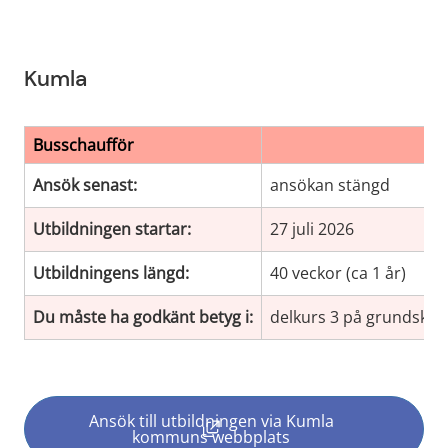
Kumla
Busschaufför
Ansök senast:
ansökan stängd
Utbildningen startar:
27 juli 2026
Utbildningens längd:
40 veckor (ca 1 år)
Du måste ha godkänt betyg i:
delkurs 3 på grundskol
Ansök till utbildningen via Kumla
(länk till annan webbplats, öppn
kommuns webbplats