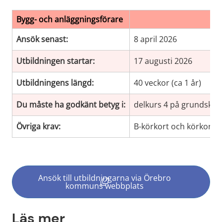
Bygg- och anläggningsförare
Ansök senast:
8 april 2026
Utbildningen startar:
17 augusti 2026
Utbildningens längd:
40 veckor (ca 1 år)
Du måste ha godkänt betyg i:
delkurs 4 på grundskole
Övriga krav:
B-körkort och körkortsti
Ansök till utbildningarna via Örebro
(länk till annan webbplats, öppn
kommuns webbplats
Läs mer