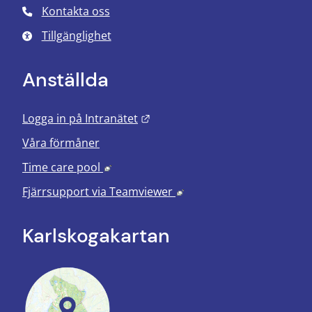
Kontakta oss
Tillgänglighet
Anställda
Länk till annan webbplats.
Logga in på Intranätet
Våra förmåner
Länk till annan webbplats, öppnas i nyt
Time care pool
Länk till annan webbplats
Fjärrsupport via
Teamviewer
Karlskoga­kartan