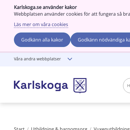
Karlskoga.se använder kakor
Webbplatsen använder cookies för att fungera så bra s
Läs mer om våra cookies
Godkänn alla kakor
Godkänn nödvändiga k
Gå till innehåll
Våra andra webbplatser
Hej!
Vad
söker
du?
Start
/
Utbildning & barnomsorg
/
Vuxenutbildning