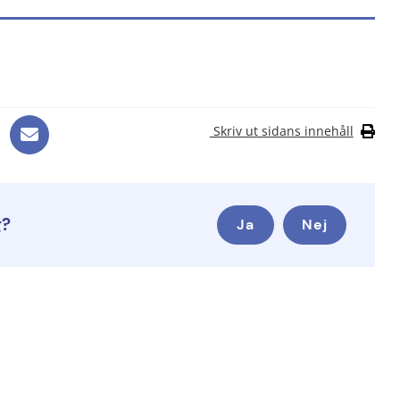
annan webbplats, öppnas i nytt fönster.
Skriv ut sidans innehåll
g?
Ja
Nej