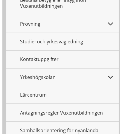
Beställa betyg eller intyg inom
Vuxenutbildningen
Prövning
Studie- och yrkesvägledning
Kontaktuppgifter
Yrkeshögskolan
Lärcentrum
Antagningsregler Vuxenutbildningen
Samhällsorientering för nyanlända