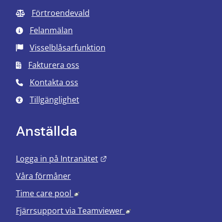
Förtroendevald
Felanmälan
Visselblåsarfunktion
Fakturera oss
Kontakta oss
Tillgänglighet
Anställda
Länk till annan webbplats.
Logga in på Intranätet
Våra förmåner
Länk till annan webbplats, öppnas i nyt
Time care pool
Länk till annan webbplats
Fjärrsupport via
Teamviewer