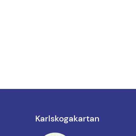
Karlskoga­kartan
k till annan webbplats.