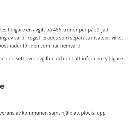
es tidigare en avgift på 486 kronor per påbörjad 
g av varor registrerades som separata insatser, vilket 
ga kostnader för den som har hemvård.
 nu sett över avgiften och valt att införa en tydligare 
le
leverans av kommunen samt hjälp att plocka upp 