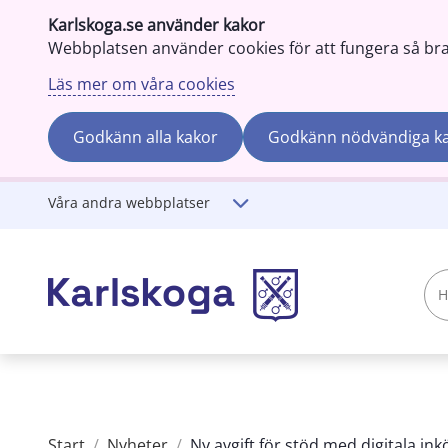
Karlskoga.se använder kakor
Webbplatsen använder cookies för att fungera så bra s
Läs mer om våra cookies
Godkänn alla kakor
Godkänn nödvändiga k
Gå till innehåll
Våra andra webbplatser
Hej!
Vad
söker
du?
Start
/
Nyheter
/
Ny avgift för stöd med digitala i