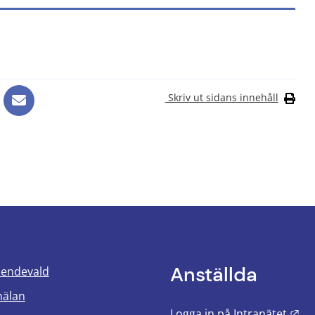
Skriv ut sidans innehåll
Anställda
oendevald
mälan
Län
Logga in på Intranätet