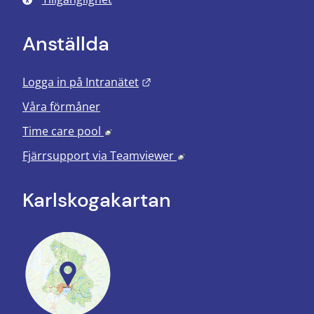
Anställda
Länk till annan webbplats.
Logga in på Intranätet
Våra förmåner
Länk till annan webbplats, öppnas i nyt
Time care pool
Länk till annan webbplats
Fjärrsupport via
Teamviewer
Karlskoga­kartan