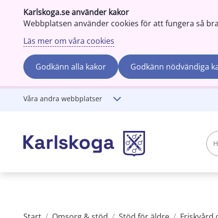
Karlskoga.se använder kakor
Webbplatsen använder cookies för att fungera så bra s
Läs mer om våra cookies
Godkänn alla kakor
Godkänn nödvändiga k
Gå till innehåll
Våra andra webbplatser
Hej!
Vad
söker
du?
Start
/
Omsorg & stöd
/
Stöd för äldre
/
Friskvård 