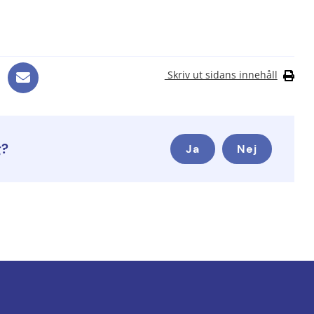
Skriv ut sidans innehåll
g?
Ja
Nej