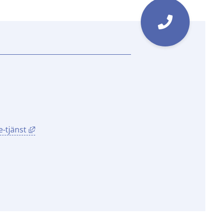
Länk till annan webbplats, öppnas i nytt fönster.
-tjänst