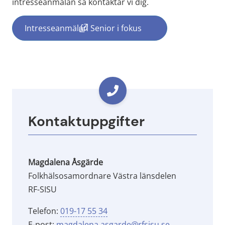
intresseanmälan så kontaktar vi dig.
Intresseanmälan Senior i fokus
(länk till annan webbplats, öppnas i ny
Kontaktuppgifter
Magdalena Åsgärde
Folkhälsosamordnare Västra länsdelen
RF-SISU
Telefon: 
019-17 55 34
E-post: 
magdalena.asgarde@rfsisu.se