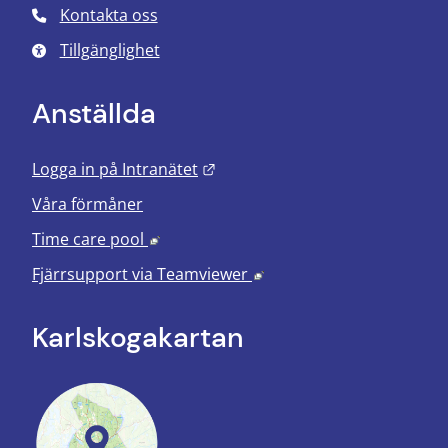
Kontakta oss
Tillgänglighet
Anställda
Länk till annan webbplats.
Logga in på Intranätet
Våra förmåner
Länk till annan webbplats, öppnas i nyt
Time care pool
Länk till annan webbplats
Fjärrsupport via
Teamviewer
Karlskoga­kartan