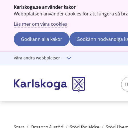
Karlskoga.se använder kakor
Webbplatsen använder cookies för att fungera så bra s
Läs mer om våra cookies
Godkänn alla kakor
Godkänn nödvändiga k
Gå till innehåll
Våra andra webbplatser
Hej!
Vad
söker
du?
Start
/
Omsorg & stöd
/
Stöd för äldre
/
Stöd i hem