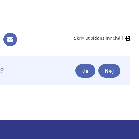
Skriv ut sidans innehåll
g?
Ja
Nej