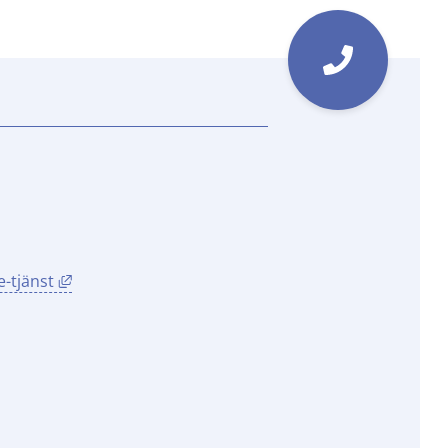
Länk till annan webbplats, öppnas i nytt fönster.
-tjänst