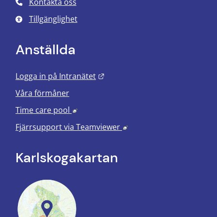
Kontakta oss
Tillgänglighet
Anställda
Länk till annan webbplats.
Logga in på Intranätet
Våra förmåner
Länk till annan webbplats, öppnas i nyt
Time care pool
Länk till annan webbplats
Fjärrsupport via
Teamviewer
Karlskoga­kartan