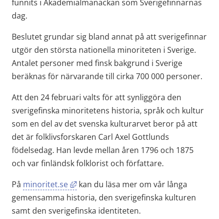
funnits i Akademialmanackan som Sverigefinnarnas 
dag.
Beslutet grundar sig bland annat på att sverigefinnar 
utgör den största nationella minoriteten i Sverige. 
Antalet personer med finsk bakgrund i Sverige 
beräknas för närvarande till cirka 700 000 personer.
Att den 24 februari valts för att synliggöra den 
sverigefinska minoritetens historia, språk och kultur 
som en del av det svenska kulturarvet beror på att 
det är folklivsforskaren Carl Axel Gottlunds 
födelsedag. Han levde mellan åren 1796 och 1875 
och var finländsk folklorist och författare.
Länk till annan webbplats, öppnas i nyt
På 
minoritet.se
 kan du läsa mer om vår långa 
gemensamma historia, den sverigefinska kulturen 
samt den sverigefinska identiteten.