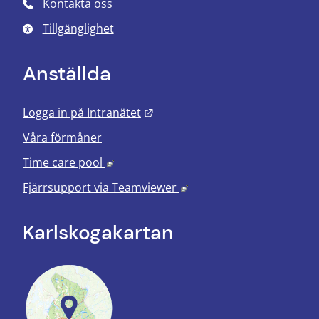
Kontakta oss
Tillgänglighet
Anställda
Länk till annan webbplats.
Logga in på Intranätet
Våra förmåner
Länk till annan webbplats, öppnas i nyt
Time care pool
Länk till annan webbplats
Fjärrsupport via
Teamviewer
Karlskoga­kartan