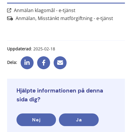
Länk till annan webbplats,
Anmälan klagomål - e-tjänst
Länk til
Anmälan, Misstänkt matförgiftning - e-tjänst
Uppdaterad
: 
2025-02-18
Dela:
Hjälpte informationen på denna
sida dig?
Nej
Ja