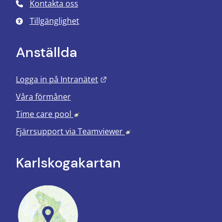
Kontakta oss
Tillgänglighet
Anställda
Länk till annan webbplats.
Logga in på Intranätet
Våra förmåner
Länk till annan webbplats, öppnas i nyt
Time care pool
Länk till annan webbplats
Fjärrsupport via
Teamviewer
Karlskoga­kartan