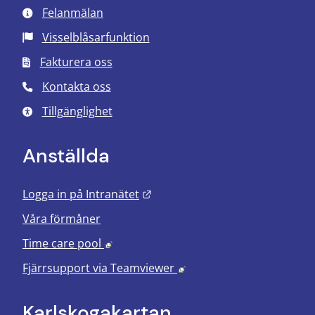
Felanmälan
Visselblåsarfunktion
Fakturera oss
Kontakta oss
Tillgänglighet
Anställda
Länk till annan webbplats.
Logga in på Intranätet
Våra förmåner
Länk till annan webbplats, öppnas i nyt
Time care pool
Länk till annan webbplats
Fjärrsupport via
Teamviewer
Karlskoga­kartan