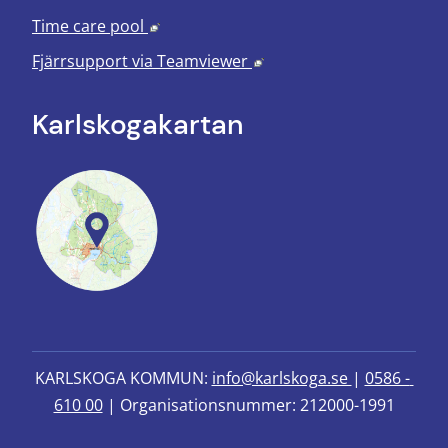
Länk till annan webbplats, öppnas i nyt
Time care pool
Länk till annan webbplats
Fjärrsupport via
Teamviewer
Karlskoga­kartan
KARLSKOGA KOMMUN: 
info@karlskoga.se 
| 
0586 - 
610 00
 | Organisationsnummer: 212000-1991