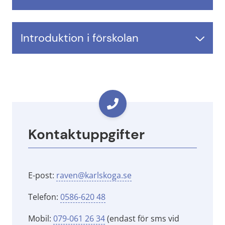
Introduktion i förskolan
Kontaktuppgifter
E-post: 
raven@karlskoga.se
Telefon: 
0586-620 48
Mobil: 
079-061 26 34
 (endast för sms vid 