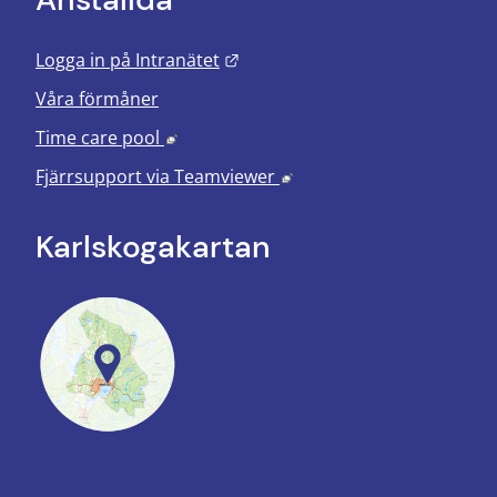
Länk till annan webbplats.
Logga in på Intranätet
Våra förmåner
Länk till annan webbplats, öppnas i nyt
Time care pool
Länk till annan webbplats
Fjärrsupport via
Teamviewer
Karlskoga­kartan