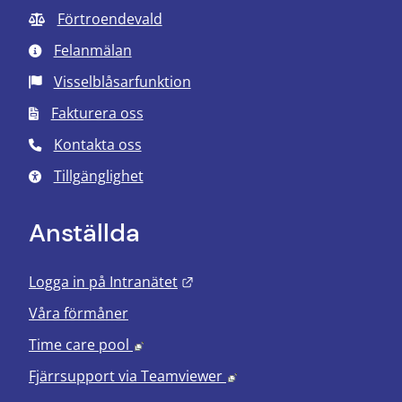
Förtroendevald
Felanmälan
Visselblåsarfunktion
Fakturera oss
Kontakta oss
Tillgänglighet
Anställda
Länk till annan webbplats.
Logga in på Intranätet
Våra förmåner
Länk till annan webbplats, öppnas i nyt
Time care pool
Länk till annan webbplats
Fjärrsupport via
Teamviewer